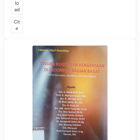
lo
ad
Cit
e