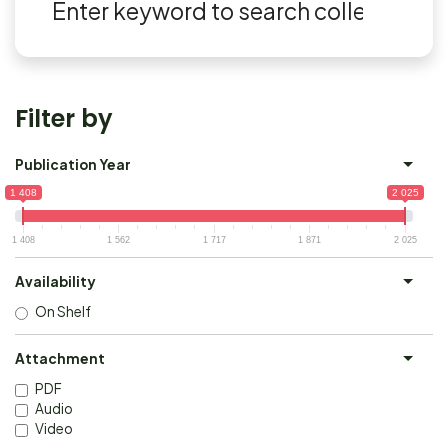
Filter by
Publication Year
1 408
2 025
1 408
1 562
1 717
1 871
2 025
Availability
On Shelf
Attachment
PDF
Audio
Video