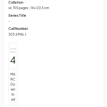
Collation
vii, 155 pages ; 14 x 20,5 cm
Series Title
-
Call Number
303.6 MAL t
Availa
bility
4
MA
RC
Do
wn
lo
ad