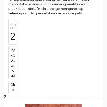
menciptakan manusia Indonesia yang kreatif, inovatif,
proaktif, dan afektif melalui pengembangan sikap,
keterampilan, dan pengetahuan secara integratif.
Availa
bility
2
MA
RC
Do
wn
lo
ad
Cit
e