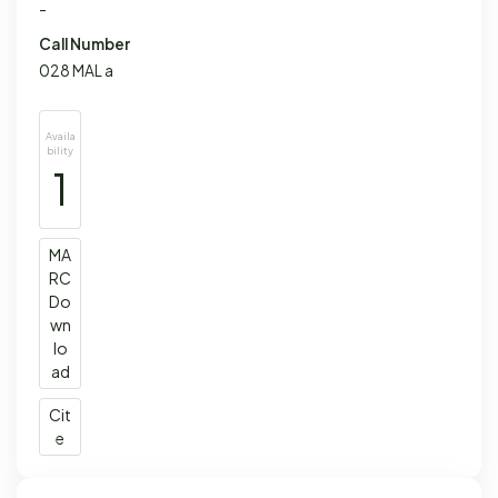
-
Call Number
028 MAL a
Availa
bility
1
MA
RC
Do
wn
lo
ad
Cit
e