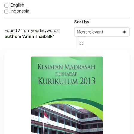
English
Indonesia
Sort by
Found
7
from your keywords:
author="Amin Thaib BR"