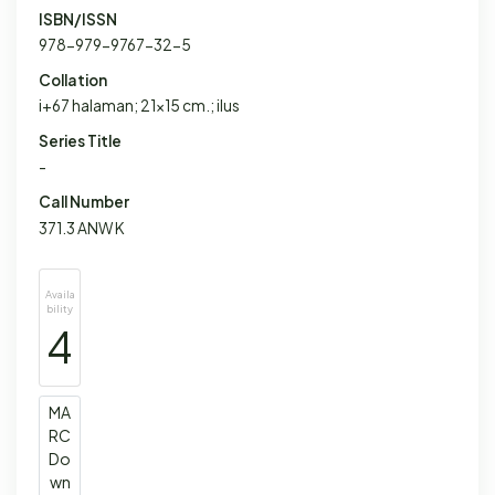
ISBN/ISSN
978-979-9767-32-5
Collation
i+67 halaman; 21x15 cm.; ilus
Series Title
-
Call Number
371.3 ANW K
Availa
bility
4
MA
RC
Do
wn