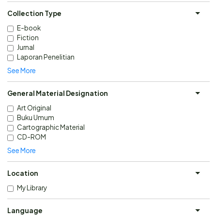
Collection Type
E-book
Fiction
Jurnal
Laporan Penelitian
See More
General Material Designation
Art Original
Buku Umum
Cartographic Material
CD-ROM
See More
Location
My Library
Language