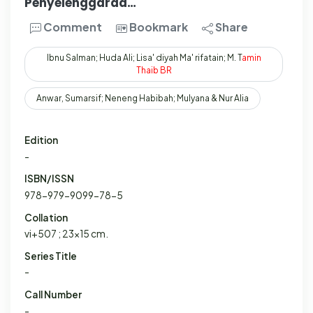
Penyelenggaraa…
Comment
Bookmark
Share
Ibnu Salman; Huda Ali; Lisa' diyah Ma' rifatain; M. T
amin
Thaib
BR
Anwar, Sumarsif; Neneng Habibah; Mulyana & Nur Alia
Edition
-
ISBN/ISSN
978-979-9099-78-5
Collation
vi+507 ; 23x15 cm.
Series Title
-
Call Number
-