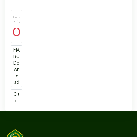
Availa
bility
0
MA
RC
Do
wn
lo
ad
Cit
e