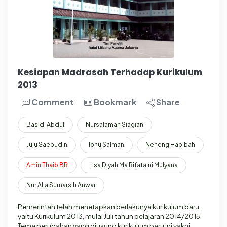
Kesiapan Madrasah Terhadap Kurikulum
2013
Comment
Bookmark
Share
Basid, Abdul
Nursalamah Siagian
Juju Saepudin
Ibnu Salman
Neneng Habibah
Amin
Thaib
BR
Lisa Diyah Ma Rifataini Mulyana
Nur Alia Sumarsih Anwar
Pemerintah telah menetapkan berlakunya kurikulum baru,
yaitu Kurikulum 2013, mulai Juli tahun pelajaran 2014/2015.
Tema perubahan yang diusung kurikulum baru ini yakni