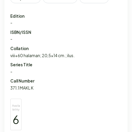
Edition
-
ISBN/ISSN
-
Collation
viii+60 halaman; 20,5x14 cm.; ilus.
Series Title
-
Call Number
371.1 MAKL K
Availa
bility
6