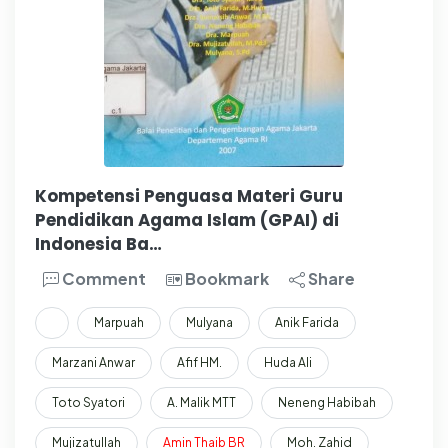
Kompetensi Penguasa Materi Guru
Pendidikan Agama Islam (GPAI) di
Indonesia Ba…
Comment
Bookmark
Share
Marpuah
Mulyana
Anik Farida
Marzani Anwar
Afif HM.
Huda Ali
Toto Syatori
A. Malik MTT
Neneng Habibah
Mujizatullah
Amin
Thaib
BR
Moh. Zahid