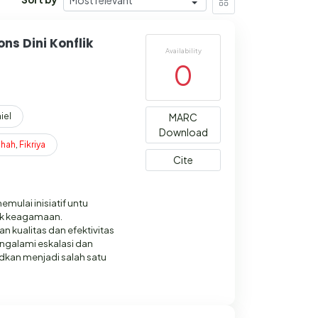
s Dini Konflik
Availability
0
iel
MARC
Download
ihah
,
Fikriya
Cite
ulai inisiatif untu
ik keagamaan.
 kualitas dan efektivitas
ngalami eskalasi dan
udkan menjadi salah satu