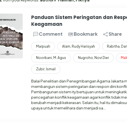
Panduan Sistem Peringatan dan Respon
Keagamaan
Comment
Bookmark
Share
Marpuah
Alam, Rudy Harisyah
Rabitha, Dan
Noorbani, M. Agus
Nugroho, Novi Dwi
Mal
Zubir, Ismail
Balai Penelitian dan Penegmbangan Agama Jakarta mem
membangun sistem peringatan dan respon dini konfl
Pembangunan sistem ity bertujuan untuk meningkatkan
pencegahan konflik keagamaan agar konflik tidak me
berubah menjadi kekerasan. Selain itu, hal itu dimaks
upaya untuk memelihara dan menjadi sa…