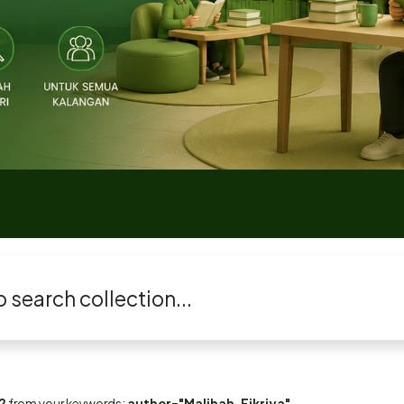
2
from your keywords:
author="Malihah, Fikriya"