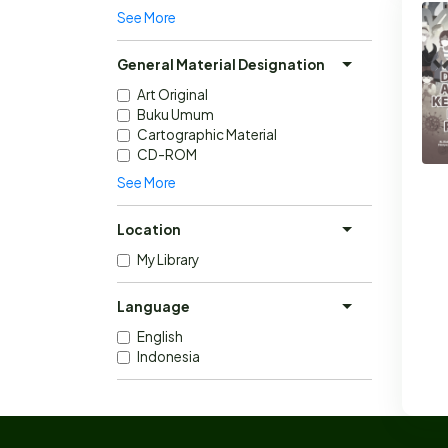
See More
General Material Designation
Art Original
Buku Umum
Cartographic Material
CD-ROM
See More
Location
My Library
Language
English
Indonesia