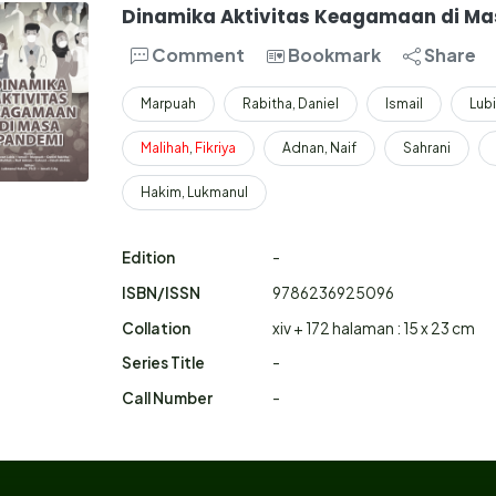
Dinamika Aktivitas Keagamaan di M
Comment
Bookmark
Share
Marpuah
Rabitha, Daniel
Ismail
Lubi
Malihah
,
Fikriya
Adnan, Naif
Sahrani
Hakim, Lukmanul
Edition
-
ISBN/ISSN
9786236925096
Collation
xiv + 172 halaman : 15 x 23 cm
Series Title
-
Call Number
-