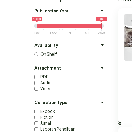
Publication Year
1 408
2 025
1 408
1 562
1 717
1 871
2 025
Availability
On Shelf
Attachment
PDF
Audio
Video
Collection Type
E-book
Fiction
Jurnal
Laporan Penelitian