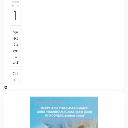
Availa
bility
1
MA
RC
Do
wn
lo
ad
Cit
e