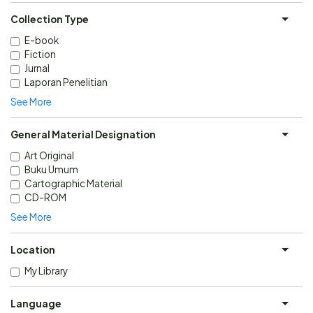
Collection Type
E-book
Fiction
Jurnal
Laporan Penelitian
See More
General Material Designation
Art Original
Buku Umum
Cartographic Material
CD-ROM
See More
Location
My Library
Language