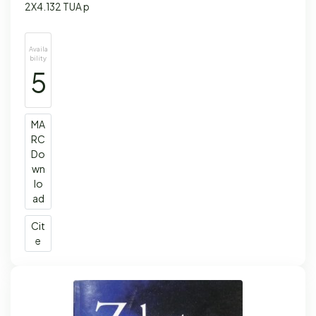
2X4.132 TUA p
Availa
bility
5
MA
RC
Do
wn
lo
ad
Cit
e