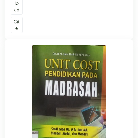
lo
ad
Cit
e