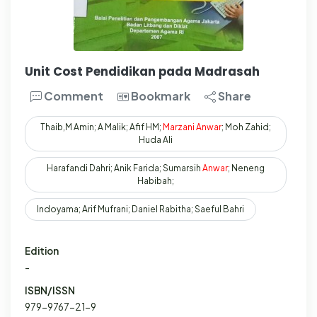
Unit Cost Pendidikan pada Madrasah
Comment
Bookmark
Share
Thaib,M Amin; A Malik; Afif HM;
Marzani
Anwar
; Moh Zahid;
Huda Ali
Harafandi Dahri; Anik Farida; Sumarsih
Anwar
; Neneng
Habibah;
Indoyama; Arif Mufrani; Daniel Rabitha; Saeful Bahri
Edition
-
ISBN/ISSN
979-9767-21-9