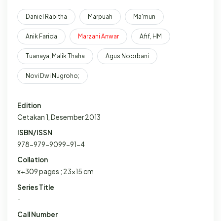
Daniel Rabitha
Marpuah
Ma'mun
Anik Farida
Marzani
Anwar
Afif, HM
Tuanaya, Malik Thaha
Agus Noorbani
Novi Dwi Nugroho;
Edition
Cetakan 1, Desember 2013
ISBN/ISSN
978-979-9099-91-4
Collation
x+309 pages ; 23x15 cm
Series Title
-
Call Number