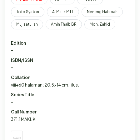
Toto Syatori
A. Malik MTT
Neneng Habibah
Mujizatullah
Amin Thaib BR
Moh. Zahid
Edition
-
ISBN/ISSN
-
Collation
viii+60 halaman; 20,5x14 cm.; ilus.
Series Title
-
Call Number
371.1 MAKL K
Availa