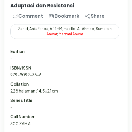
Adaptasi dan Resistansi
Comment
Bookmark
Share
Zahid; Anik Farida; Afif HM; Haidlor Ali Ahmad; Sumarsih
Anwar
;
Marzani
Anwar
Edition
-
ISBN/ISSN
979-9099-36-6
Collation
228 halaman ;14,5x21 cm
Series Title
-
Call Number
300 ZAH A