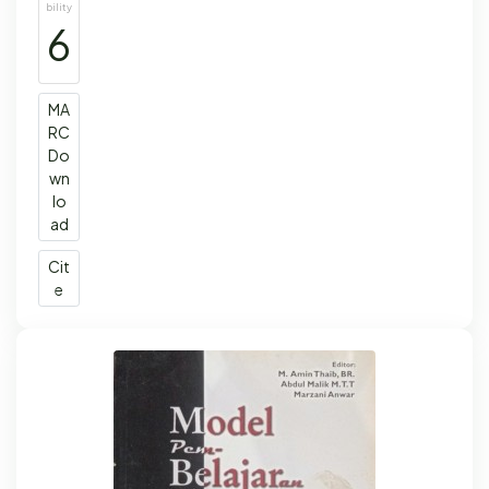
bility
6
MA
RC
Do
wn
lo
ad
Cit
e