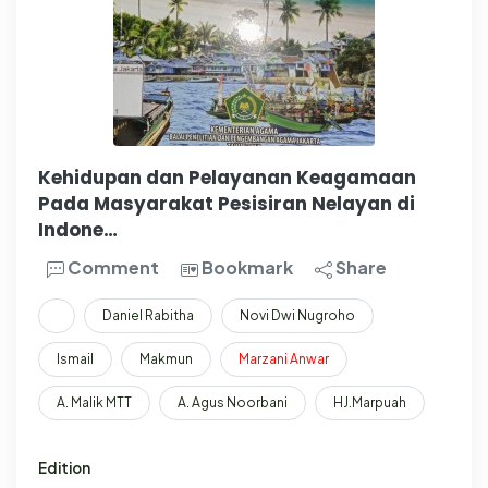
Kehidupan dan Pelayanan Keagamaan
Pada Masyarakat Pesisiran Nelayan di
Indone…
Comment
Bookmark
Share
Daniel Rabitha
Novi Dwi Nugroho
Ismail
Makmun
Marzani
Anwar
A. Malik MTT
A. Agus Noorbani
HJ.Marpuah
Edition