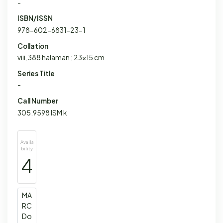
-
ISBN/ISSN
978-602-6831-23-1
Collation
viii, 388 halaman ; 23x15 cm
Series Title
-
Call Number
305.9598 ISM k
Availa
bility
4
MA
RC
Do