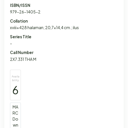
ISBN/ISSN
979-26-1405-2
Collation
xviii+428 halaman; 20,7x14,4 cm.; ilus
Series Title
-
Call Number
2X7.331 THA M
Availa
bility
6
MA
RC
Do
wn