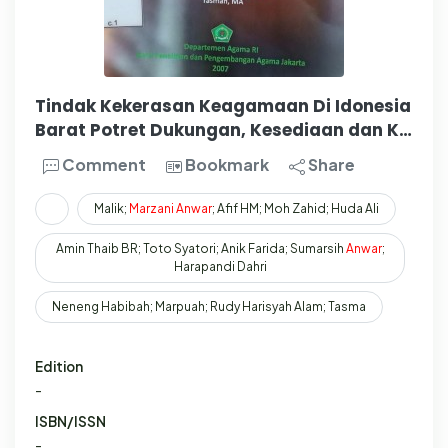
Tindak Kekerasan Keagamaan Di Idonesia
Barat Potret Dukungan, Kesediaan dan K…
Comment
Bookmark
Share
Malik;
Marzani
Anwar
; Afif HM; Moh Zahid; Huda Ali
Amin Thaib BR; Toto Syatori; Anik Farida; Sumarsih
Anwar
;
Harapandi Dahri
Neneng Habibah; Marpuah; Rudy Harisyah Alam; Tasma
Edition
-
ISBN/ISSN
-