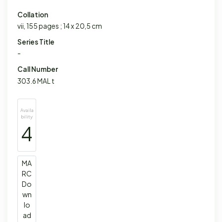
Collation
vii, 155 pages ; 14 x 20,5 cm
Series Title
-
Call Number
303.6 MAL t
Availa
bility
4
MA
RC
Do
wn
lo
ad