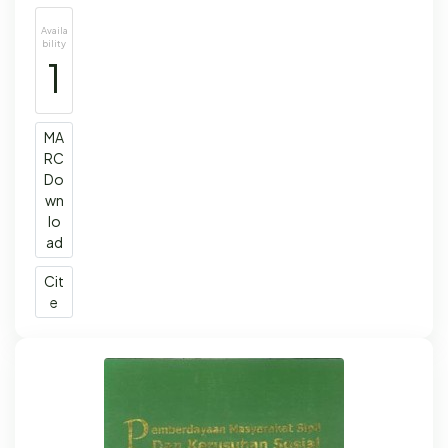
Availa
bility
1
MA
RC
Do
wn
lo
ad
Cit
e