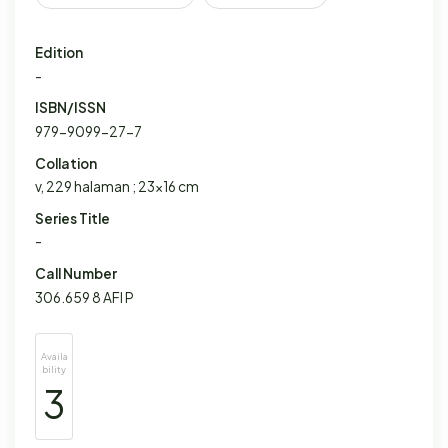
Edition
-
ISBN/ISSN
979-9099-27-7
Collation
v, 229 halaman ; 23x16 cm
Series Title
-
Call Number
306.659 8 AFI P
Availa
bility
3