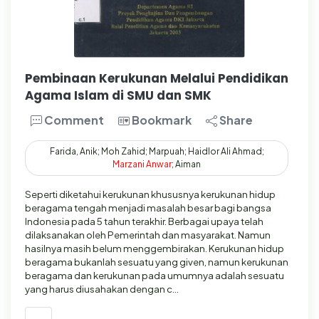
Pembinaan Kerukunan Melalui Pendidikan
Agama Islam di SMU dan SMK
Comment
Bookmark
Share
Farida, Anik; Moh Zahid; Marpuah; Haidlor Ali Ahmad;
Marzani
Anwar
; Aiman
Seperti diketahui kerukunan khususnya kerukunan hidup
beragama tengah menjadi masalah besar bagi bangsa
Indonesia pada 5 tahun terakhir. Berbagai upaya telah
dilaksanakan oleh Pemerintah dan masyarakat. Namun
hasilnya masih belum menggembirakan. Kerukunan hidup
beragama bukanlah sesuatu yang given, namun kerukunan
beragama dan kerukunan pada umumnya adalah sesuatu
yang harus diusahakan dengan c…