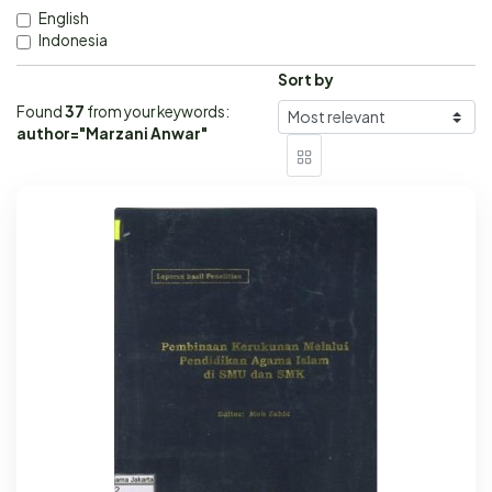
English
Indonesia
Sort by
Found
37
from your keywords:
author="Marzani Anwar"