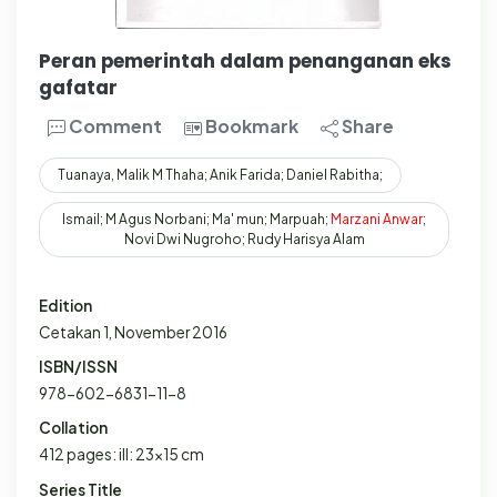
Peran pemerintah dalam penanganan eks
gafatar
Comment
Bookmark
Share
Tuanaya, Malik M Thaha; Anik Farida; Daniel Rabitha;
Ismail; M Agus Norbani; Ma' mun; Marpuah;
Marzani
Anwar
;
Novi Dwi Nugroho; Rudy Harisya Alam
Edition
Cetakan 1, November 2016
ISBN/ISSN
978-602-6831-11-8
Collation
412 pages: ill: 23x15 cm
Series Title