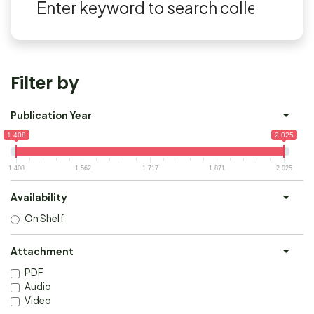
Filter by
Publication Year
1 408
2 025
1 408
1 562
1 717
1 871
2 025
Availability
On Shelf
Attachment
PDF
Audio
Video