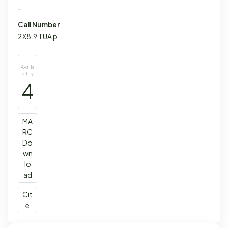
-
Call Number
2X8.9 TUA p
Availa
bility
4
MA
RC
Do
wn
lo
ad
Cit
e