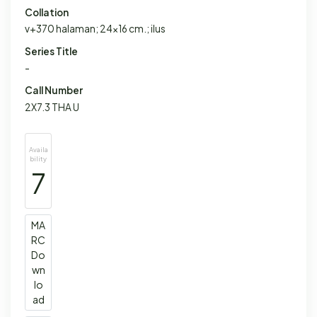
Collation
v+370 halaman; 24x16 cm.; ilus
Series Title
-
Call Number
2X7.3 THA U
Availa
bility
7
MA
RC
Do
wn
lo
ad