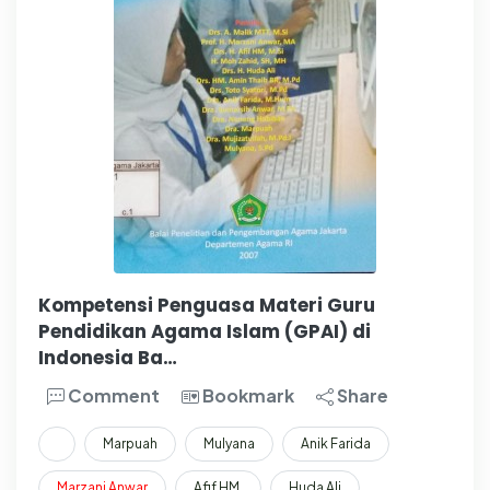
Kompetensi Penguasa Materi Guru
Pendidikan Agama Islam (GPAI) di
Indonesia Ba…
Comment
Bookmark
Share
Marpuah
Mulyana
Anik Farida
Marzani
Anwar
Afif HM.
Huda Ali