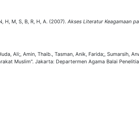
, H, M, S, B, R, H, A.
(2007).
Akses Literatur Keagamaan p
Huda, Ali;, Amin, Thaib., Tasman, Anik, Farida;, Sumarsih, An
rakat Muslim".
Jakarta:
Departermen Agama Balai Penelit