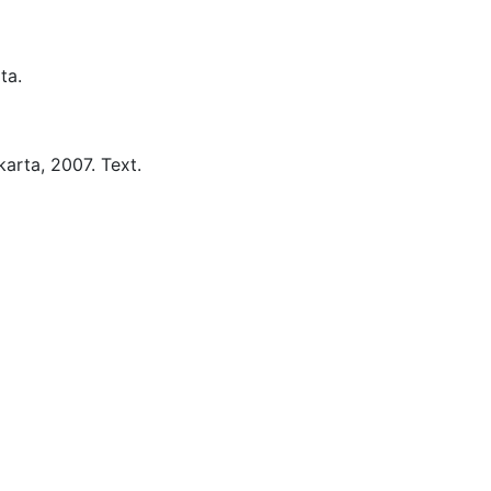
ta.
arta,
2007.
Text.