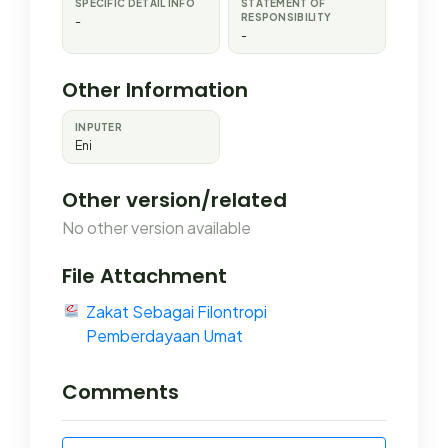
SPECIFIC DETAIL INFO
STATEMENT OF
RESPONSIBILITY
-
-
Other Information
INPUTER
Eni
Other version/related
No other version available
File Attachment
Zakat Sebagai Filontropi
Pemberdayaan Umat
Comments