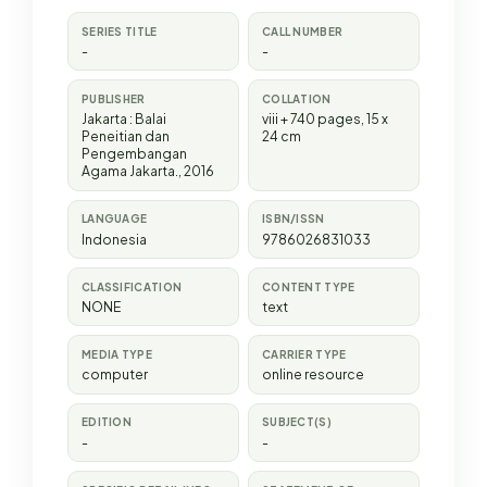
SERIES TITLE
CALL NUMBER
-
-
PUBLISHER
COLLATION
Jakarta
:
Balai
viii + 740 pages, 15 x
Peneitian dan
24 cm
Pengembangan
Agama Jakarta
.,
2016
LANGUAGE
ISBN/ISSN
Indonesia
9786026831033
CLASSIFICATION
CONTENT TYPE
NONE
text
MEDIA TYPE
CARRIER TYPE
computer
online resource
EDITION
SUBJECT(S)
-
-