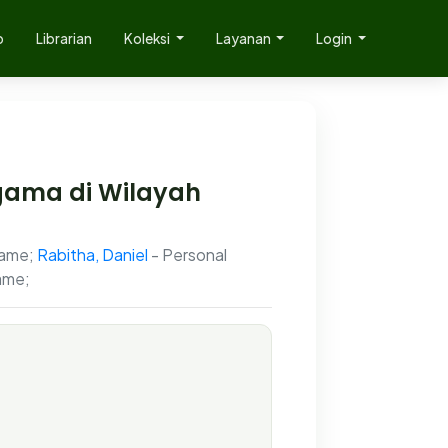
p
Librarian
Koleksi
Layanan
Login
gama di Wilayah
Name;
Rabitha, Daniel
- Personal
ame;