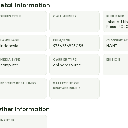
etail Information
SERIES TITLE
CALL NUMBER
PUBLISHER
-
-
Jakarta
:
Lit
Press
.,
202
LANGUAGE
ISBN/ISSN
CLASSIFICA
Indonesia
9786236925058
NONE
MEDIA TYPE
CARRIER TYPE
EDITION
computer
online resource
-
SPECIFIC DETAIL INFO
STATEMENT OF
RESPONSIBILITY
-
-
ther Information
INPUTER
-