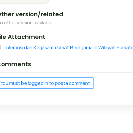
ther version/related
o other version available
ile Attachment
Toleransi dan Kerjasama Umat Beragama di Wilayah Sumat
Comments
You must be logged in to posta comment