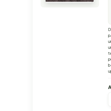
D
p
u
u
t
p
b
u
A