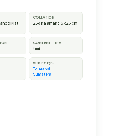
COLLATION
bangdiklat
258 halaman : 15 x 23 cm
0
TION
CONTENT TYPE
text
SUBJECT(S)
Toleransi
Sumatera