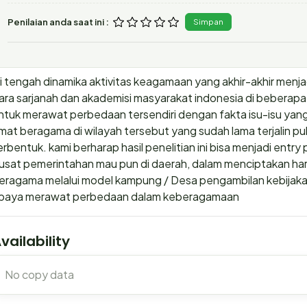
Penilaian anda saat ini :
Simpan
i tengah dinamika aktivitas keagamaan yang akhir-akhir menjad
ara sarjanah dan akademisi masyarakat indonesia di beberapa
ntuk merawat perbedaan tersendiri dengan fakta isu-isu ya
mat beragama di wilayah tersebut yang sudah lama terjalin pul
erbentuk. kami berharap hasil penelitian ini bisa menjadi entry
usat pemerintahan mau pun di daerah, dalam menciptakan ha
eragama melalui model kampung / Desa pengambilan kebijaka
paya merawat perbedaan dalam keberagamaan
vailability
No copy data