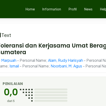
Home
Information
Profil
News
Hel
Text
Toleransi dan Kerjasama Umat Bera
Sumatera
Marpuah
- Personal Name;
Alam, Rudy Harisyah
- Personal 
ame;
Ismail
- Personal Name;
Noorbani, M. Agus
- Personal N
PENILAIAN
0,0
dari 5