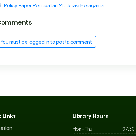
Policy Paper Penguatan Moderasi Beragama
Comments
You must be logged in to posta comment
 Links
Library Hours
mation
Mon - Thu
07:30 