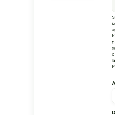
S
s
a
K
p
s
b
l
P
A
D