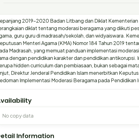
epanjang 2019-2020 Badan Litbang dan Diklat Kementerian
erangkaian diklat tentang moderasi beragama yang diikuti pes
gama, guru guru di madrasah/sekolah, dan widyaiswara. Kem
eputusan Menteri Agama (KMA) Nomor 184 Tahun 2019 tenta
ada Madrasah, yang memuat panduan implementasi moderasi
ama dengan pendidikan karakter dan pendidikan antikorupsi.
erupa hidden curriculum dan pembiasaan, bukan sebagai mata 
anjut, Direktur Jenderal Pendidikan Islam menerbitkan Kepu
edoman Implementasi Moderasi Beragama pada Pendidikan I
vailability
No copy data
etail Information