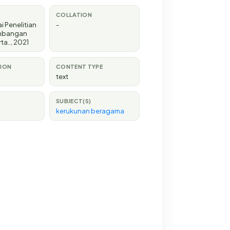
COLLATION
i Penelitian
-
mbangan
ta.
.,
2021
TION
CONTENT TYPE
text
SUBJECT(S)
kerukunan beragama