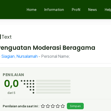
Home
Information
Profil
News
Hel
Text
Penguatan Moderasi Beragama
Siagian, Nursalamah
- Personal Name;
PENILAIAN
0,0
dari 5
Penilaian anda saat ini :
Simpan