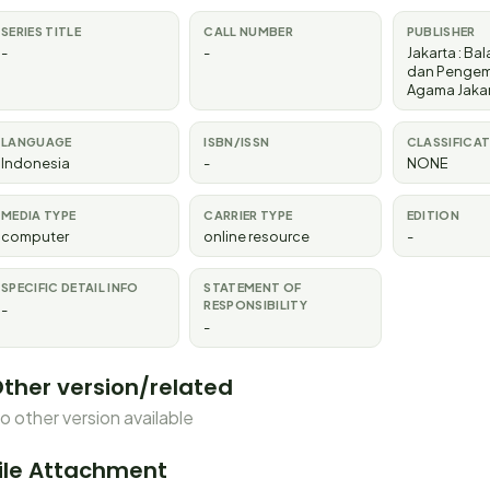
SERIES TITLE
CALL NUMBER
PUBLISHER
-
-
Jakarta
:
Bala
dan Penge
Agama Jakar
LANGUAGE
ISBN/ISSN
CLASSIFICA
Indonesia
-
NONE
MEDIA TYPE
CARRIER TYPE
EDITION
computer
online resource
-
SPECIFIC DETAIL INFO
STATEMENT OF
RESPONSIBILITY
-
-
ther version/related
o other version available
ile Attachment