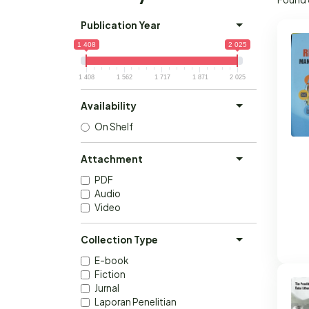
Publication Year
1 408
2 025
1 408
1 562
1 717
1 871
2 025
Availability
On Shelf
Attachment
PDF
Audio
Video
Collection Type
E-book
Fiction
Jurnal
Laporan Penelitian