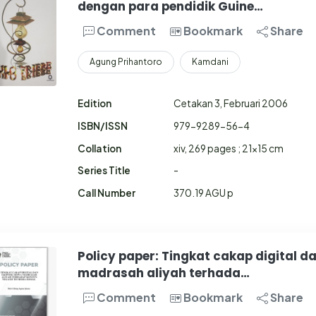
dengan para pendidik Guine…
Comment
Bookmark
Share
Agung Prihantoro
Kamdani
Edition
Cetakan 3, Februari 2006
ISBN/ISSN
979-9289-56-4
Collation
xiv, 269 pages ; 21x15 cm
Series Title
-
Call Number
370.19 AGU p
Policy paper: Tingkat cakap digital d
madrasah aliyah terhada…
Comment
Bookmark
Share