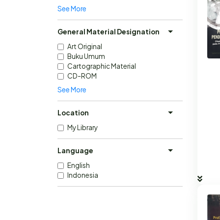
See More
General Material Designation
Art Original
Buku Umum
Cartographic Material
CD-ROM
See More
Location
My Library
Language
English
Indonesia