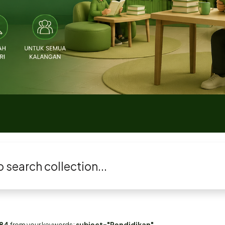
84
from your keywords:
subject="Pendidikan"