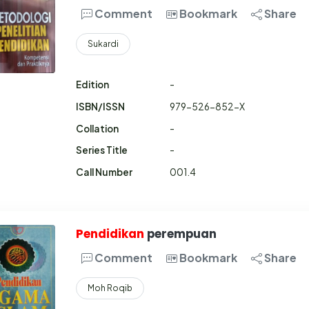
Comment
Bookmark
Share
Sukardi
Edition
-
ISBN/ISSN
979-526-852-X
Collation
-
Series Title
-
Call Number
001.4
Pendidikan
perempuan
Comment
Bookmark
Share
Moh Roqib