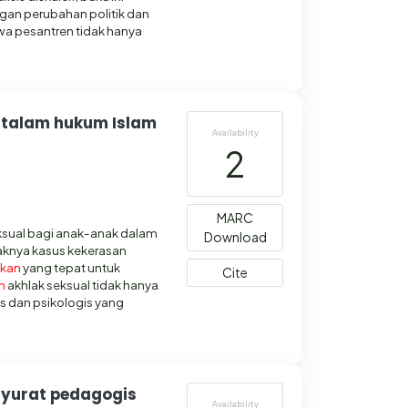
an perubahan politik dan
hwa pesantren tidak hanya
 talam hukum Islam
Availability
2
MARC
ksual bagi anak-anak dalam
Download
aknya kasus kekerasan
ikan
yang tepat untuk
Cite
n
akhlak seksual tidak hanya
 dan psikologis yang
nyurat pedagogis
Availability