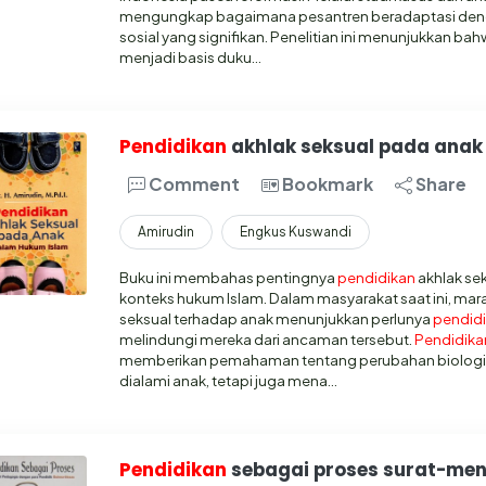
mengungkap bagaimana pesantren beradaptasi deng
sosial yang signifikan. Penelitian ini menunjukkan ba
menjadi basis duku…
Pendidikan
akhlak seksual pada anak
Comment
Bookmark
Share
Amirudin
Engkus Kuswandi
Buku ini membahas pentingnya
pendidikan
akhlak se
konteks hukum Islam. Dalam masyarakat saat ini, mar
seksual terhadap anak menunjukkan perlunya
pendid
melindungi mereka dari ancaman tersebut.
Pendidika
memberikan pemahaman tentang perubahan biologis
dialami anak, tetapi juga mena…
Pendidikan
sebagai proses surat-me