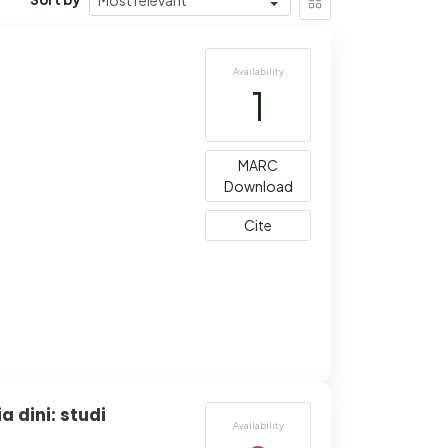
Availability
1
MARC
Download
Cite
a dini: studi
Availability