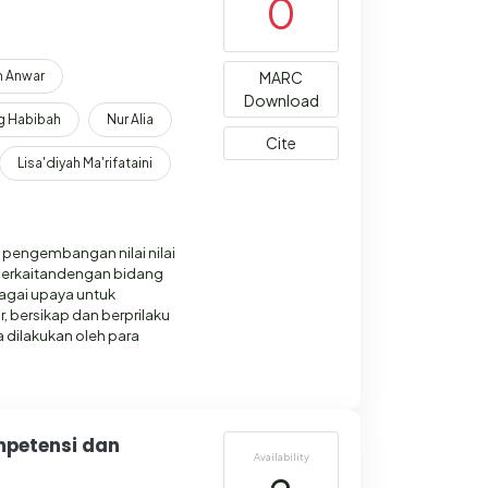
0
h Anwar
MARC
Download
 Habibah
Nur Alia
Cite
Lisa'diyah Ma'rifataini
 pengembangan nilai nilai
 berkaitandengan bidang
agai upaya untuk
 bersikap dan berprilaku
sa dilakukan oleh para
mpetensi dan
Availability