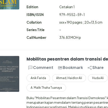
Edition
Cetakan 1
ISBN/ISSN
979-9552-59-1
Collation
xxx+190 pages ; 20x13,5 cm
Series Title
-
Call Number
376.83 MOH p
Mobilitas pesantren dalam transisi d
Comment
Bookmark
Share
Anik Farida
Ahmad, Haidlor Ali
Huda Ali
A. Malik Thaha Tuanaya
Buku "Mobilitas Pesantren dalam Transisi Demokrasi" k
merupakan kajian mendalam tentang peran pesantren
Indonesia pasca reformasi. Melalui studi kasus dan anali