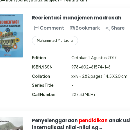
Reorientasi manajemen madrasah
Comment
Bookmark
Share
Muhammad Murtadlo
Edition
Cetakan 1, Agustus 2017
ISBN/ISSN
978-602-61574-1-6
Collation
xxiv + 282 pages; 14,5 X 20 cm
Series Title
-
Call Number
2X7.33 MUH r
Penyelenggaraan
pendidikan
anak usi
internalisasi nilai-nilai Ag…