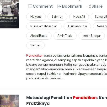
Comment
Bookmark
Share
Mulyana
Saimroh
Huda Ali
Sumarsi
Nursalamah Siagian
Juju Saepudin
Neneng
Abdul Basid
Amin Thaib
Imran Siregar
Salman
Pendidikan
pada setiap jenjang harus berprinsip pada
moral dan agama, di samping aspek aspek lain yang
bidang pengembangan. Hal ini sangat diperlukan seb
mengantarkan anak didik menuju kedewasaan berpikir,
secara terpuji ( akhlak al- karimah). Upaya tersebut bi
pendidik sejak usia dini,…
Metodologi Penelitian
Pendidikan
: Ko
Praktiknya