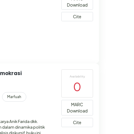
Download
Cite
emokrasi
Availability
0
Marfuah
MARC
Download
arya Anik Farida dkk.
Cite
 dalam dinamika politik
sis diskursif, buku ini