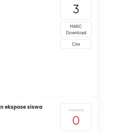
3
MARC
Download
Cite
an ekspose siswa
Availability
0