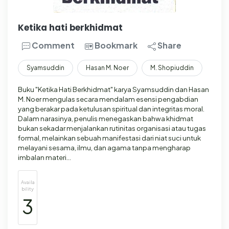
Ketika hati berkhidmat
Comment
Bookmark
Share
Syamsuddin
Hasan M. Noer
M. Shopiuddin
Buku "Ketika Hati Berkhidmat" karya Syamsuddin dan Hasan
M. Noer mengulas secara mendalam esensi pengabdian
yang berakar pada ketulusan spiritual dan integritas moral.
Dalam narasinya, penulis menegaskan bahwa khidmat
bukan sekadar menjalankan rutinitas organisasi atau tugas
formal, melainkan sebuah manifestasi dari niat suci untuk
melayani sesama, ilmu, dan agama tanpa mengharap
imbalan materi…
Availa
bility
3