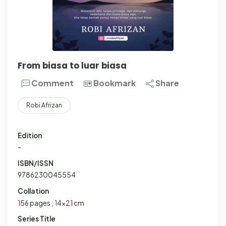
From biasa to luar biasa
Comment
Bookmark
Share
Robi Afrizan
Edition
-
ISBN/ISSN
9786230045554
Collation
1
56 pages ;
1
4x2
1
cm
Series Title