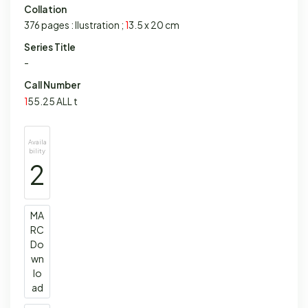
Collation
376 pages : Ilustration ;
1
3.5 x 20 cm
Series Title
-
Call Number
1
55.25 ALL t
Availa
bility
2
MA
RC
Do
wn
lo
ad