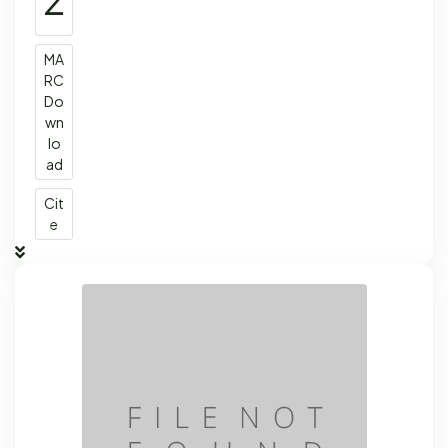
MA
RC
Do
wn
lo
ad
Cit
e