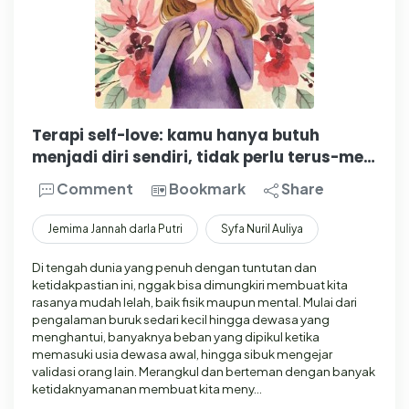
Terapi self-love: kamu hanya butuh
menjadi diri sendiri, tidak perlu terus-me…
Comment
Bookmark
Share
Jemima Jannah darla Putri
Syfa Nuril Auliya
Di tengah dunia yang penuh dengan tuntutan dan
ketidakpastian ini, nggak bisa dimungkiri membuat kita
rasanya mudah lelah, baik fisik maupun mental. Mulai dari
pengalaman buruk sedari kecil hingga dewasa yang
menghantui, banyaknya beban yang dipikul ketika
memasuki usia dewasa awal, hingga sibuk mengejar
validasi orang lain. Merangkul dan berteman dengan banyak
ketidaknyamanan membuat kita meny…