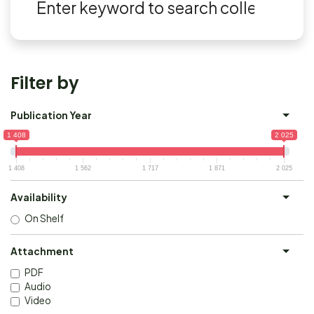
Filter by
Publication Year
1 408
2 025
1 408
1 562
1 717
1 871
2 025
Availability
On Shelf
Attachment
PDF
Audio
Video