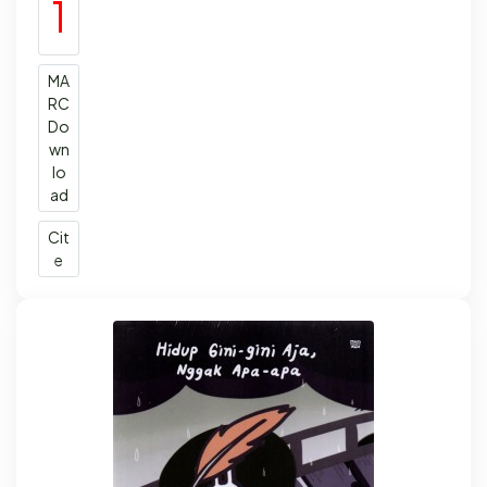
1
MA
RC
Do
wn
lo
ad
Cit
e