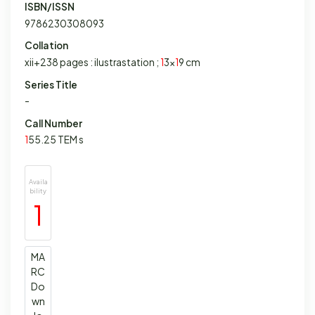
ISBN/ISSN
9786230308093
Collation
xii+238 pages : ilustrastation ;
1
3x
1
9 cm
Series Title
-
Call Number
1
55.25 TEM s
Availa
bility
1
MA
RC
Do
wn