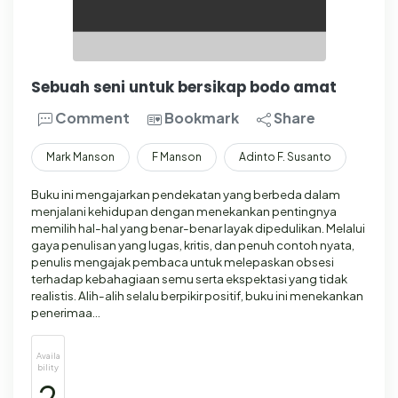
Sebuah seni untuk bersikap bodo amat
Comment
Bookmark
Share
Mark Manson
F Manson
Adinto F. Susanto
Buku ini mengajarkan pendekatan yang berbeda dalam
menjalani kehidupan dengan menekankan pentingnya
memilih hal-hal yang benar-benar layak dipedulikan. Melalui
gaya penulisan yang lugas, kritis, dan penuh contoh nyata,
penulis mengajak pembaca untuk melepaskan obsesi
terhadap kebahagiaan semu serta ekspektasi yang tidak
realistis. Alih-alih selalu berpikir positif, buku ini menekankan
penerimaa…
Availa
bility
2