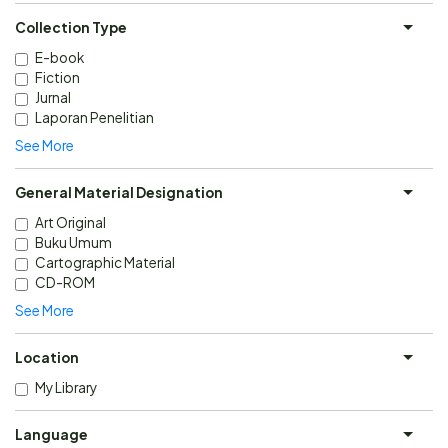
Collection Type
E-book
Fiction
Jurnal
Laporan Penelitian
See More
General Material Designation
Art Original
Buku Umum
Cartographic Material
CD-ROM
See More
Location
My Library
Language