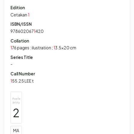
Edition
Cetakan
1
ISBN/ISSN
978602067
1
420
Collation
1
76 pages : ilustration ;
1
3.5x20 cm
Series Title
-
Call Number
1
55.25 LEE t
Availa
bility
2
MA