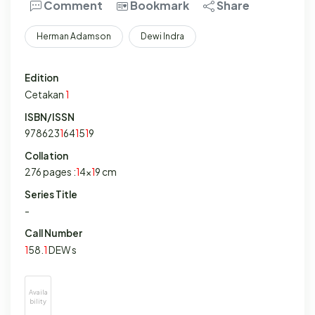
Comment
Bookmark
Share
Herman Adamson
Dewi Indra
Edition
Cetakan
1
ISBN/ISSN
978623
1
64
1
5
1
9
Collation
276 pages :
1
4x
1
9 cm
Series Title
-
Call Number
1
58.
1
DEW s
Availa
bility