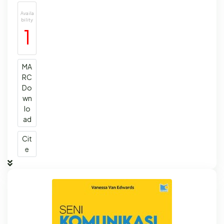
Availa
bility
1
MA
RC
Do
wn
lo
ad
Cit
e