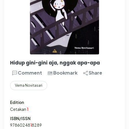
Hidup gini-gini aja, nggak apa-apa
Comment
Bookmark
Share
Vema Novitasari
Edition
Cetakan
1
ISBN/ISSN
97860248
1
8289