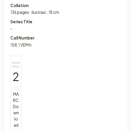
Collation
1
36 pages : ilustrasi ;
1
8 cm
Series Title
-
Call Number
1
58.
1
VEM h
Availa
bility
2
MA
RC
Do
wn
lo
ad