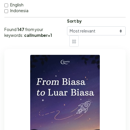
English
Indonesia
Sort by
Found
147
from your
keywords:
callnumber=1