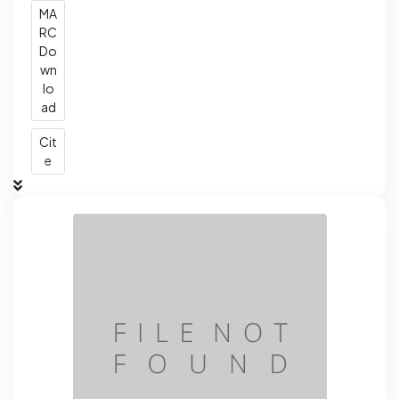
MA
RC
Do
wn
lo
ad
Cit
e