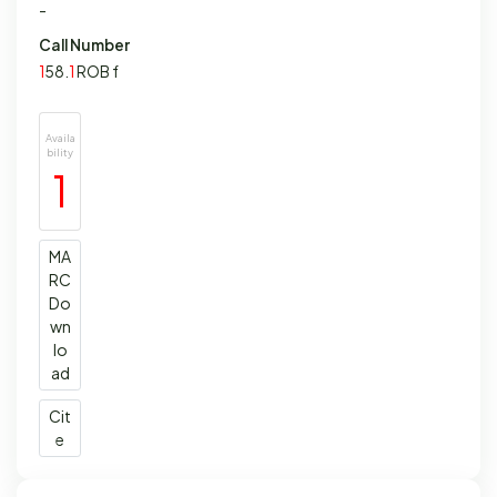
-
Call Number
1
58.
1
ROB f
Availa
bility
1
MA
RC
Do
wn
lo
ad
Cit
e