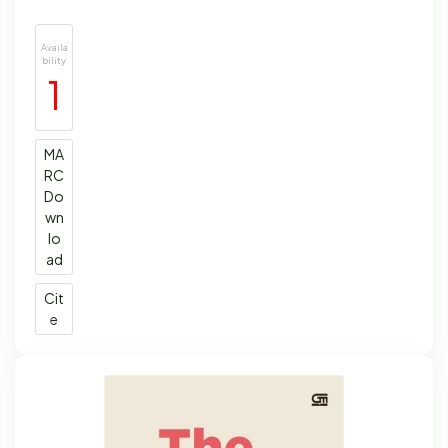
Availa
bility
1
MA
RC
Do
wn
lo
ad
Cit
e