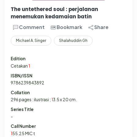
The untethered soul : perjalanan
menemukan kedamaian batin
Comment
Bookmark
Share
Michael A. Singer
Shalahuddin Gh
Edition
Cetakan
1
ISBN/ISSN
9786239843892
Collation
296 pages : ilustrasi ;
1
3.5 x 20 cm.
Series Title
-
Call Number
1
55.25 MIC t