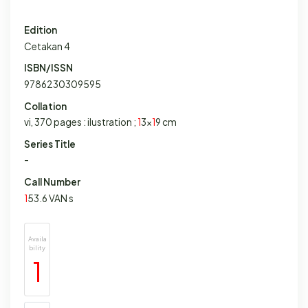
Edition
Cetakan 4
ISBN/ISSN
9786230309595
Collation
vi, 370 pages : ilustration ;
1
3x
1
9 cm
Series Title
-
Call Number
1
53.6 VAN s
Availa
bility
1