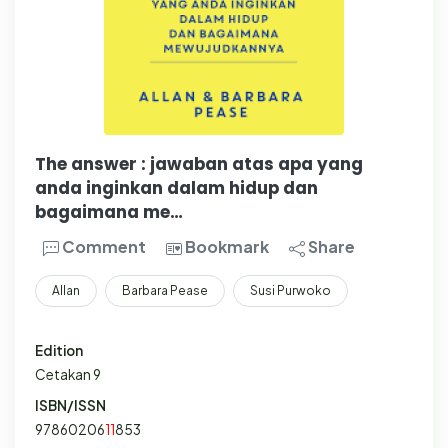
The answer : jawaban atas apa yang
anda inginkan dalam hidup dan
bagaimana me…
Comment
Bookmark
Share
Allan
Barbara Pease
Susi Purwoko
Edition
Cetakan 9
ISBN/ISSN
97860206
1
1
853