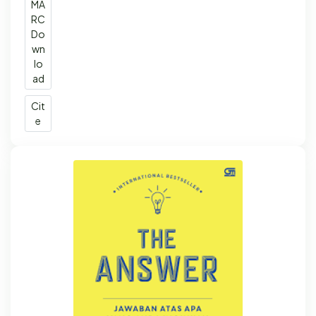
MA
RC
Do
wn
lo
ad
Cit
e