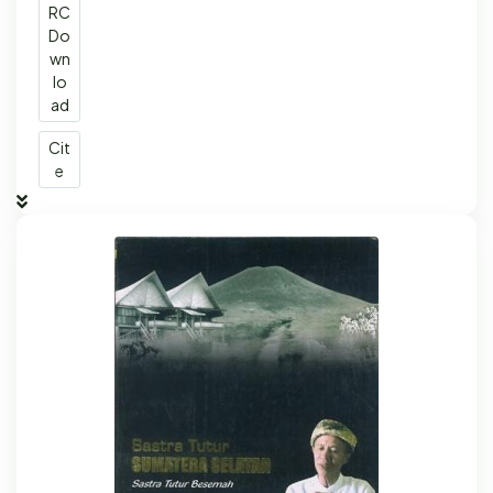
RC
Do
wn
lo
ad
Cit
e