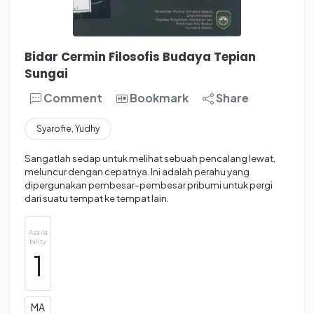
Bidar Cermin Filosofis Budaya Tepian
Sungai
Comment
Bookmark
Share
Syarofie, Yudhy
Sangatlah sedap untuk melihat sebuah pencalang lewat,
meluncur dengan cepatnya. Ini adalah perahu yang
dipergunakan pembesar-pembesar pribumi untuk pergi
dari suatu tempat ke tempat lain.
Availa
bility
1
MA