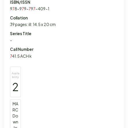
ISBN/ISSN
9
7
8-9
7
9-
7
9
7
-409-1
Collation
39 pages: ill: 14.5 x 20 cm
Series Title
-
Call Number
7
41.5 ACH k
Availa
bility
2
MA
RC
Do
wn
lo