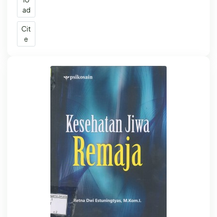
ad
Cit
e