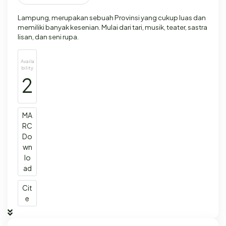
Lampung, merupakan sebuah Provinsi yang cukup luas dan
memiliki banyak kesenian. Mulai dari tari, musik, teater, sastra
lisan, dan seni rupa.
Availa
bility
2
MA
RC
Do
wn
lo
ad
Cit
e