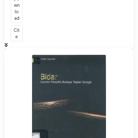
wn
lo
ad
Cit
e