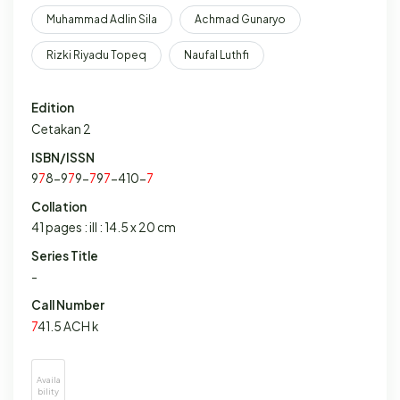
Muhammad Adlin Sila
Achmad Gunaryo
Rizki Riyadu Topeq
Naufal Luthfi
Edition
Cetakan 2
ISBN/ISSN
9
7
8-9
7
9-
7
9
7
-410-
7
Collation
41 pages : ill : 14.5 x 20 cm
Series Title
-
Call Number
7
41.5 ACH k
Availa
bility