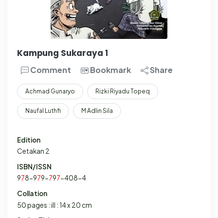
Kampung Sukaraya 1
Comment
Bookmark
Share
Achmad Gunaryo
Rizki Riyadu Topeq
Naufal Luthfi
M Adlin Sila
Edition
Cetakan 2
ISBN/ISSN
9
7
8-9
7
9-
7
9
7
-408-4
Collation
50 pages : ill : 14 x 20 cm