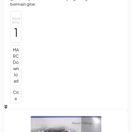
bermain gitar.
Availa
bility
1
MA
RC
Do
wn
lo
ad
Cit
e