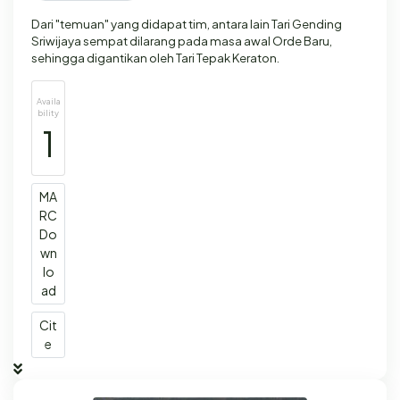
Dari "temuan" yang didapat tim, antara lain Tari Gending
Sriwijaya sempat dilarang pada masa awal Orde Baru,
sehingga digantikan oleh Tari Tepak Keraton.
Availa
bility
1
MA
RC
Do
wn
lo
ad
Cit
e