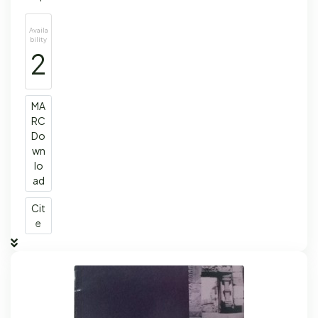
Availa
bility
2
MA
RC
Do
wn
lo
ad
Cit
e