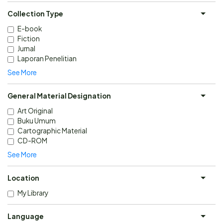
Collection Type
E-book
Fiction
Jurnal
Laporan Penelitian
See More
General Material Designation
Art Original
Buku Umum
Cartographic Material
CD-ROM
See More
Location
My Library
Language