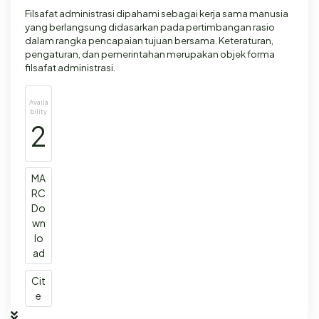
Filsafat administrasi dipahami sebagai kerja sama manusia
yang berlangsung didasarkan pada pertimbangan rasio
dalam rangka pencapaian tujuan bersama. Keteraturan,
pengaturan, dan pemerintahan merupakan objek forma
filsafat administrasi.
Availa
bility
2
MA
RC
Do
wn
lo
ad
Cit
e