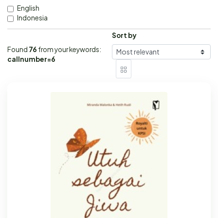
English
Indonesia
Sort by
Found
76
from your keywords:
callnumber=6