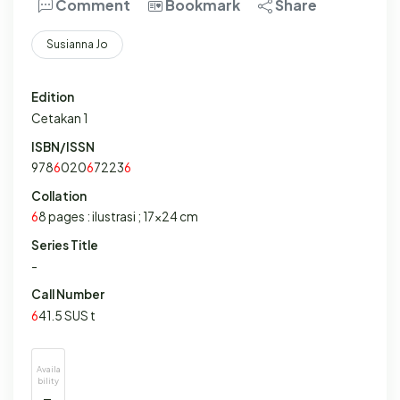
Comment
Bookmark
Share
Susianna Jo
Edition
Cetakan 1
ISBN/ISSN
978
6
020
6
7223
6
Collation
6
8 pages : ilustrasi ; 17x24 cm
Series Title
-
Call Number
6
41.5 SUS t
Availa
bility