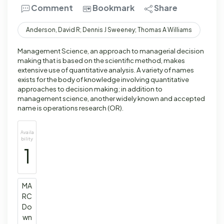
Comment
Bookmark
Share
Anderson, David R; Dennis J Sweeney; Thomas A Williams
Management Science, an approach to managerial decision
making that is based on the scientific method, makes
extensive use of quantitative analysis. A variety of names
exists for the body of knowledge involving quantitative
approaches to decision making; in addition to
management science, another widely known and accepted
name is operations research (OR).
Availa
bility
1
MA
RC
Do
wn