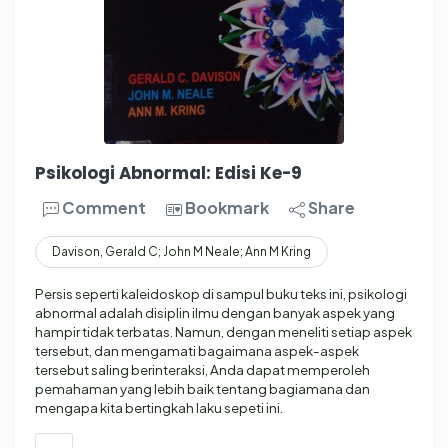
Psikologi Abnormal: Edisi Ke-9
Comment
Bookmark
Share
Davison, Gerald C; John M Neale; Ann M Kring
Persis seperti kaleidoskop di sampul buku teks ini, psikologi
abnormal adalah disiplin ilmu dengan banyak aspek yang
hampir tidak terbatas. Namun, dengan meneliti setiap aspek
tersebut, dan mengamati bagaimana aspek-aspek
tersebut saling berinteraksi, Anda dapat memperoleh
pemahaman yang lebih baik tentang bagiamana dan
mengapa kita bertingkah laku sepeti ini.