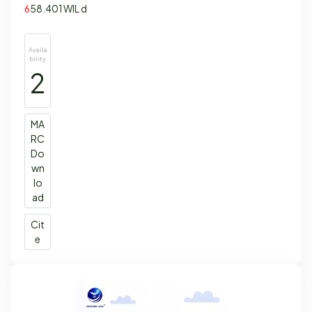
6
58.401 WIL d
Availa
bility
2
MA
RC
Do
wn
lo
ad
Cit
e