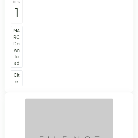
bility
1
MA
RC
Do
wn
lo
ad
Cit
e