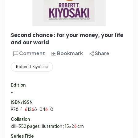
Second chance : for your money, your life
and our world
Comment
Bookmark
Share
Robert T Kiyosaki
Edition
-
ISBN/ISSN
978-1-
6
12
6
8-04
6
-0
Collation
xiii+352 pages : Ilustration ; 15x2
6
cm
Series Title