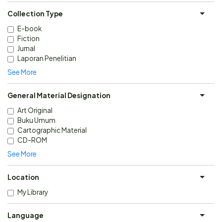
Collection Type
E-book
Fiction
Jurnal
Laporan Penelitian
See More
General Material Designation
Art Original
Buku Umum
Cartographic Material
CD-ROM
See More
Location
My Library
Language