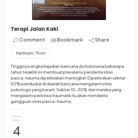
Terapi Jalan Kaki
Comment
Bookmark
Share
Hartmann, Thom
Tingginya angka kejadian bencana du Indonesia beberapa
tahun terakhir ini membuat prevalensi penderita stres
pasca-trauma diperkirakan meningkat. Diperkirakan sekitar
50% penduduk di daerah bencana mengalami stres
psikologis yang berarti. Sekitar 10-30% dari mereka yang
mengalami peristiwa traumatik itu akan menderita
gangguan stres pasca-trauma.
Availa
bility
4