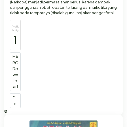
(Narkoba) menjadi permasalahan serius. Karena dampak
dari penggunaan obat-obatan terlarang dan narkotika yang
tidak pada tempatnya (disalah gunakan) akan sangat fatal.
Availa
bility
1
MA
RC
Do
wn
lo
ad
Cit
e