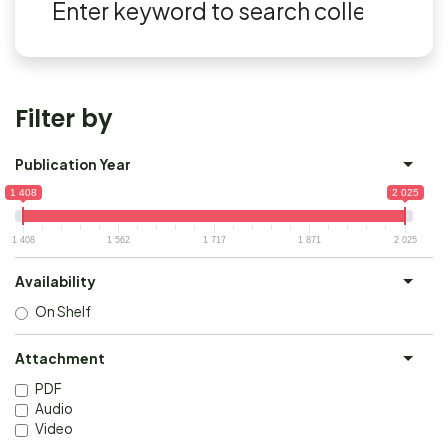
Filter by
Publication Year
1 408
2 025
1 408
1 562
1 717
1 871
2 025
Availability
On Shelf
Attachment
PDF
Audio
Video