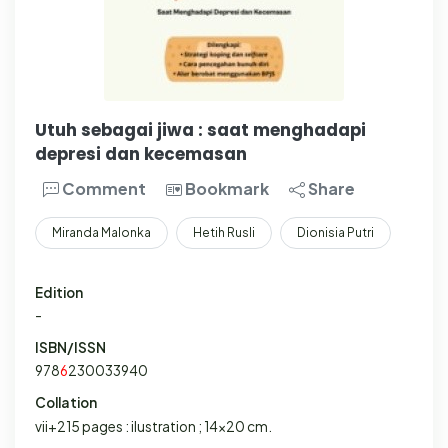
Utuh sebagai jiwa : saat menghadapi
depresi dan kecemasan
Comment
Bookmark
Share
Miranda Malonka
Hetih Rusli
Dionisia Putri
Edition
-
ISBN/ISSN
978
6
230033940
Collation
vii+215 pages : ilustration ; 14x20 cm.