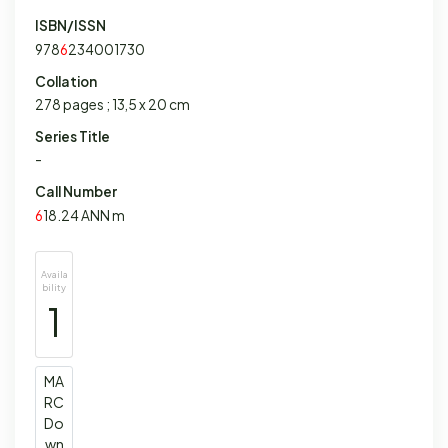
ISBN/ISSN
978
6
234001730
Collation
278 pages ; 13,5 x 20 cm
Series Title
-
Call Number
6
18.24 ANN m
Availa
bility
1
MA
RC
Do
wn