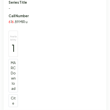
Series Title
-
Call Number
6
1
6
.89 MIR u
Availa
bility
1
MA
RC
Do
wn
lo
ad
Cit
e