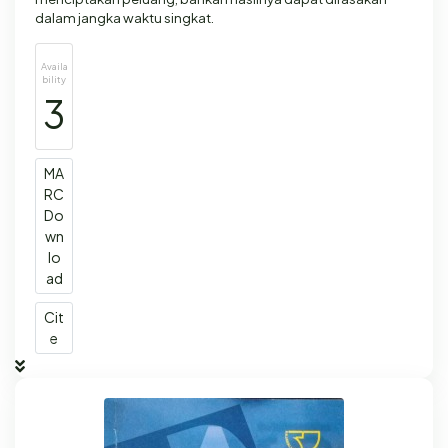
dalam jangka waktu singkat.
Availa
bility
3
MA
RC
Do
wn
lo
ad
Cit
e