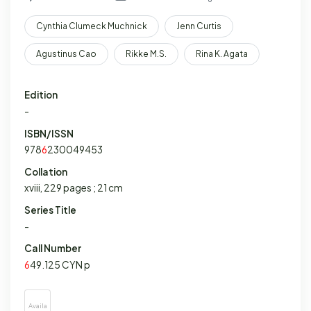
Cynthia Clumeck Muchnick
Jenn Curtis
Agustinus Cao
Rikke M.S.
Rina K. Agata
Edition
-
ISBN/ISSN
978
6
230049453
Collation
xviii, 229 pages ; 21 cm
Series Title
-
Call Number
6
49.125 CYN p
Availa