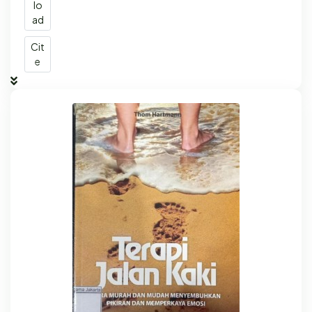
lo
ad
Cit
e