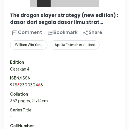
The dragon slayer strategy (new edition) :
dasar dari segala dasar ilmu strat…
Comment
Bookmark
Share
William Win Yang
Aprilia Fatmah Ariestiani
Edition
Cetakan 4
ISBN/ISSN
978
6
2300304
6
8
Collation
352 pages, 21x14cm
Series Title
-
Call Number