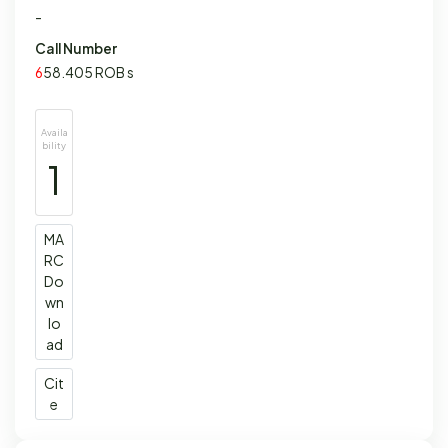
-
Call Number
6
58.405 ROB s
Availa
bility
1
MA
RC
Do
wn
lo
ad
Cit
e