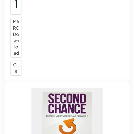
1
MA
RC
Do
wn
lo
ad
Cit
e