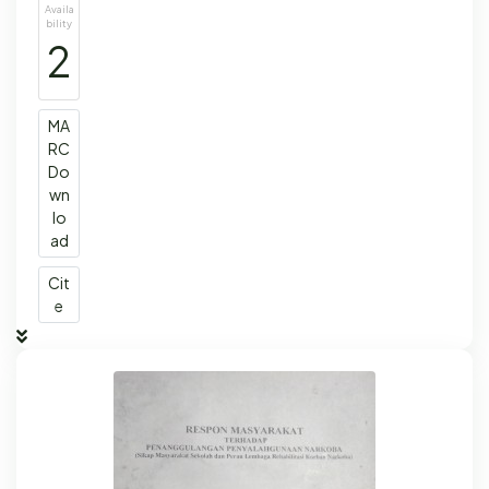
Availa
bility
2
MA
RC
Do
wn
lo
ad
Cit
e