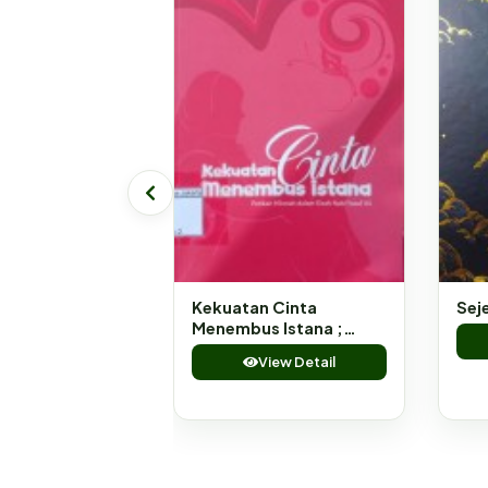
Kekuatan Cinta
Sej
Menembus Istana ;
Petikan Hikmah dalam
View Detail
Kisah Nabi Yusuf AS