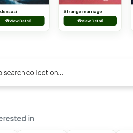
densasi
Strange marriage
View Detail
View Detail
erested in