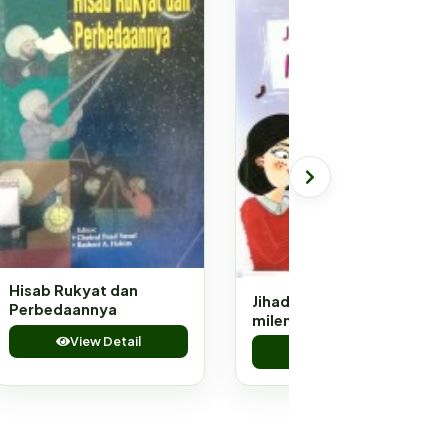
Hisab Rukyat dan
Jihad perempuan
Perbedaannya
milenial : makna jihad
bagi perempuan
View Detail
View Detail