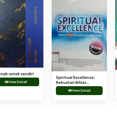
enak untuk sendiri
Spiritual Excellence;
View Detail
Kekuatan Ikhlas
Menciptakan Kajaiban
View Detail
Hidup