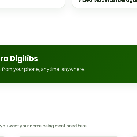
Video Moderasi Berag
a Digilibs
on from your phone, anytime, anywhere.
 if you want your name being mentioned here