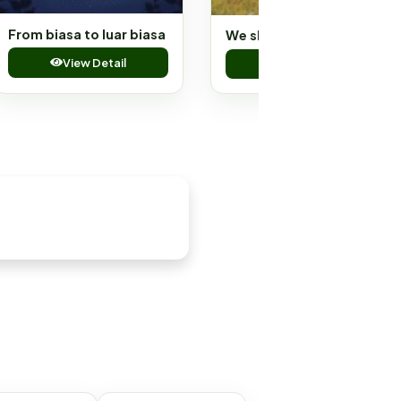
From biasa to luar biasa
We shouldnt be like this
View Detail
View Detail